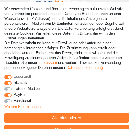
Wir verwenden Cookies und ähnliche Technologien auf unserer Website
und verarbeiten personenbezogene Daten von Besucher:innen unserer
Webseite (z.B. IP-Adresse), um z.B. Inhalte und Anzeigen zu
personalisieren, Medien von Drittanbietern einzubinden oder Zugriffe auf
unsere Website zu analysieren. Die Datenverarbeitung erfolgt erst durch
gesetzte Cookies. Wir teilen diese Daten mit Dritten, die wir in den
Einstellungen benennen.
© Copyright 2026 | Alle Rechte vorbehalten. - Alle Rechte
Die Datenverarbeitung kann mit Einwilligung oder aufgrund eines
vorbehalten. Preisangaben inkl. gesetzl. 19% MwSt. |
berechtigten Interesses erfolgen. Die Zustimmung kann erteilt oder
Grundpreise siehe Artikeldetail | *Gilt für Lieferungen nach
abgelehnt werden. Es besteht das Recht, nicht einzuwilligen und die
Deutschland!
Einwilligung zu einem späteren Zeitpunkt zu ändern oder zu widerrufen.
Beachten Sie unser
Impressum
und weitere Hinweise zur Verwendung
personenbezogener Daten in unserer
Daten­schutz­erklärung
.
Kontakt
Vertrag widerrufen
Essenziell
Statistik
Externe Medien
PayPal
Funktional
Weitere Einstellungen
Alle akzeptieren