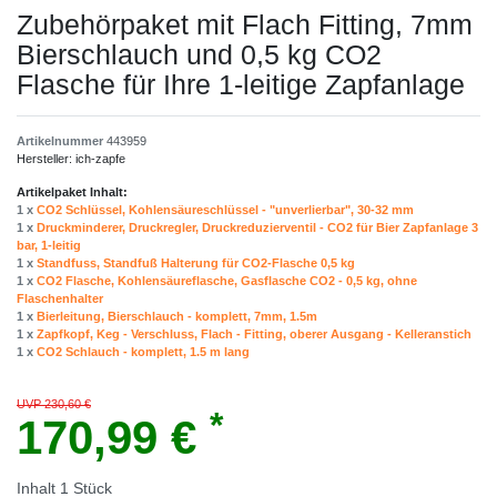
Zubehörpaket mit Flach Fitting, 7mm
Bierschlauch und 0,5 kg CO2
Flasche für Ihre 1-leitige Zapfanlage
Artikelnummer
443959
Hersteller:
ich-zapfe
Artikelpaket Inhalt:
1 x
CO2 Schlüssel, Kohlensäureschlüssel - "unverlierbar", 30-32 mm
1 x
Druckminderer, Druckregler, Druckreduzierventil - CO2 für Bier Zapfanlage 3
bar, 1-leitig
1 x
Standfuss, Standfuß Halterung für CO2-Flasche 0,5 kg
1 x
CO2 Flasche, Kohlensäureflasche, Gasflasche CO2 - 0,5 kg, ohne
Flaschenhalter
1 x
Bierleitung, Bierschlauch - komplett, 7mm, 1.5m
1 x
Zapfkopf, Keg - Verschluss, Flach - Fitting, oberer Ausgang - Kelleranstich
1 x
CO2 Schlauch - komplett, 1.5 m lang
UVP 230,60 €
*
170,99 €
Inhalt
1
Stück