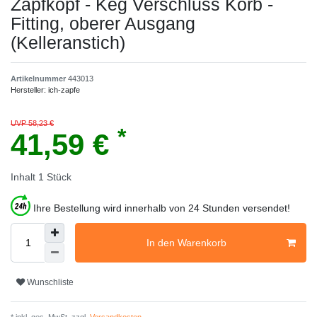
Zapfkopf - Keg Verschluss Korb -
Fitting, oberer Ausgang
(Kelleranstich)
Artikelnummer
443013
Hersteller:
ich-zapfe
UVP 58,23 €
*
41,59 €
Inhalt
1
Stück
Ihre Bestellung wird innerhalb von 24 Stunden versendet!
In den Warenkorb
Wunschliste