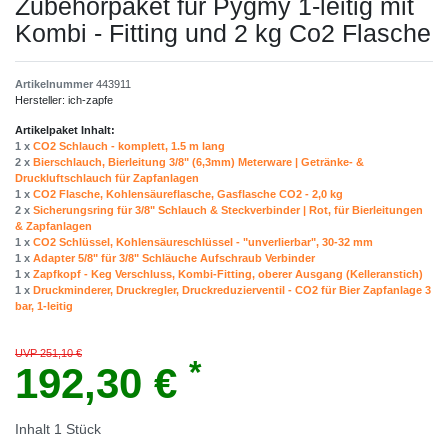
Zubehörpaket für Pygmy 1-leitig mit
Kombi - Fitting und 2 kg Co2 Flasche
Artikelnummer
443911
Hersteller:
ich-zapfe
Artikelpaket Inhalt:
1 x
CO2 Schlauch - komplett, 1.5 m lang
2 x
Bierschlauch, Bierleitung 3/8" (6,3mm) Meterware | Getränke- &
Druckluftschlauch für Zapfanlagen
1 x
CO2 Flasche, Kohlensäureflasche, Gasflasche CO2 - 2,0 kg
2 x
Sicherungsring für 3/8" Schlauch & Steckverbinder | Rot, für Bierleitungen
& Zapfanlagen
1 x
CO2 Schlüssel, Kohlensäureschlüssel - "unverlierbar", 30-32 mm
1 x
Adapter 5/8" für 3/8" Schläuche Aufschraub Verbinder
1 x
Zapfkopf - Keg Verschluss, Kombi-Fitting, oberer Ausgang (Kelleranstich)
1 x
Druckminderer, Druckregler, Druckreduzierventil - CO2 für Bier Zapfanlage 3
bar, 1-leitig
UVP 251,10 €
*
192,30 €
Inhalt
1
Stück