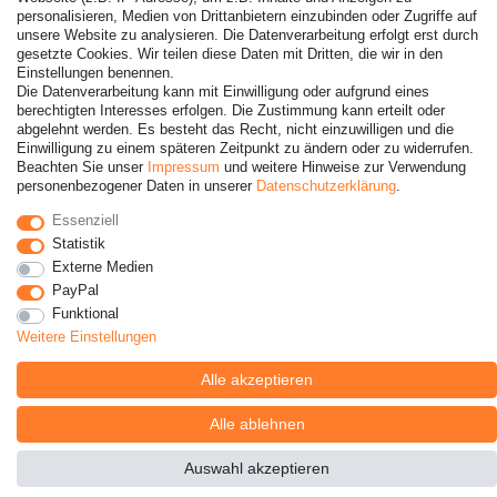
personalisieren, Medien von Drittanbietern einzubinden oder Zugriffe auf
unsere Website zu analysieren. Die Datenverarbeitung erfolgt erst durch
gesetzte Cookies. Wir teilen diese Daten mit Dritten, die wir in den
Einstellungen benennen.
Die Datenverarbeitung kann mit Einwilligung oder aufgrund eines
© Copyright 2026 | Alle Rechte vorbehalten. - Alle Rechte
berechtigten Interesses erfolgen. Die Zustimmung kann erteilt oder
vorbehalten. Preisangaben inkl. gesetzl. 19% MwSt. |
abgelehnt werden. Es besteht das Recht, nicht einzuwilligen und die
Grundpreise siehe Artikeldetail | *Gilt für Lieferungen nach
Einwilligung zu einem späteren Zeitpunkt zu ändern oder zu widerrufen.
Deutschland!
Beachten Sie unser
Impressum
und weitere Hinweise zur Verwendung
personenbezogener Daten in unserer
Daten­schutz­erklärung
.
Kontakt
Vertrag widerrufen
Essenziell
Statistik
Externe Medien
PayPal
Funktional
Weitere Einstellungen
Alle akzeptieren
Alle ablehnen
Auswahl akzeptieren