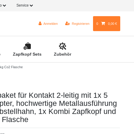
fo
Service
Anmelden
Registrieren
0
0,00 €
e
Zapfkopf Sets
Zubehör
2 kg Co2 Flasche
ket für Kontakt 2-leitig mit 1x 5
apter, hochwertige Metallausführung
abstellhahn, 1x Kombi Zapfkopf und
 Flasche