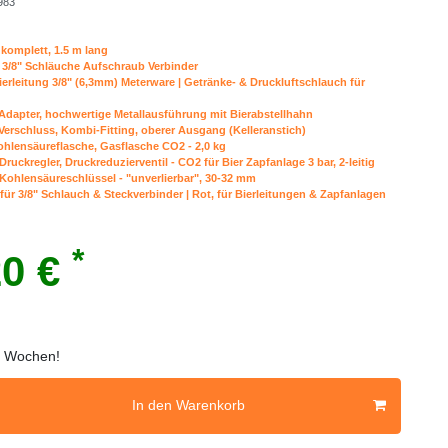
983
komplett, 1.5 m lang
r 3/8" Schläuche Aufschraub Verbinder
ierleitung 3/8" (6,3mm) Meterware | Getränke- & Druckluftschlauch für
s Adapter, hochwertige Metallausführung mit Bierabstellhahn
Verschluss, Kombi-Fitting, oberer Ausgang (Kelleranstich)
hlensäureflasche, Gasflasche CO2 - 2,0 kg
ruckregler, Druckreduzierventil - CO2 für Bier Zapfanlage 3 bar, 2-leitig
Kohlensäureschlüssel - "unverlierbar", 30-32 mm
für 3/8" Schlauch & Steckverbinder | Rot, für Bierleitungen & Zapfanlagen
*
20 €
 2 Wochen!
In den Warenkorb