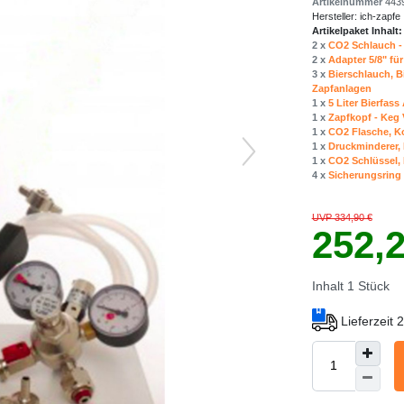
Artikelnummer
443
Hersteller:
ich-zapfe
Artikelpaket Inhalt:
2 x
CO2 Schlauch - 
2 x
Adapter 5/8" fü
3 x
Bierschlauch, B
Zapfanlagen
1 x
5 Liter Bierfas
1 x
Zapfkopf - Keg 
1 x
CO2 Flasche, Ko
1 x
Druckminderer, D
1 x
CO2 Schlüssel, 
4 x
Sicherungsring 
UVP 334,90 €
252,
Inhalt
1
Stück
Lieferzeit