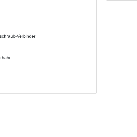
fschraub-Verbinder
rrhahn