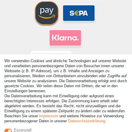
Wir verwenden Cookies und ähnliche Technologien auf unserer Website
und verarbeiten personenbezogene Daten von Besucher:innen unserer
Webseite (z.B. IP-Adresse), um z.B. Inhalte und Anzeigen zu
personalisieren, Medien von Drittanbietern einzubinden oder Zugriffe auf
unsere Website zu analysieren. Die Datenverarbeitung erfolgt erst durch
gesetzte Cookies. Wir teilen diese Daten mit Dritten, die wir in den
Einstellungen benennen.
© Copyright 2026 | Alle Rechte vorbehalten. - Alle Rechte
Die Datenverarbeitung kann mit Einwilligung oder aufgrund eines
vorbehalten. Preisangaben inkl. gesetzl. 19% MwSt. |
berechtigten Interesses erfolgen. Die Zustimmung kann erteilt oder
Grundpreise siehe Artikeldetail | *Gilt für Lieferungen nach
abgelehnt werden. Es besteht das Recht, nicht einzuwilligen und die
Deutschland!
Einwilligung zu einem späteren Zeitpunkt zu ändern oder zu widerrufen.
Beachten Sie unser
Impressum
und weitere Hinweise zur Verwendung
personenbezogener Daten in unserer
Daten­schutz­erklärung
.
Kontakt
Vertrag widerrufen
Essenziell