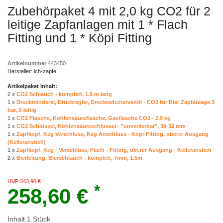
Zubehörpaket 4 mit 2,0 kg CO2 für 2
leitige Zapfanlagen mit 1 * Flach
Fitting und 1 * Köpi Fitting
Artikelnummer
443450
Hersteller:
ich-zapfe
Artikelpaket Inhalt:
2 x
CO2 Schlauch - komplett, 1.5 m lang
1 x
Druckminderer, Druckregler, Druckreduzierventil - CO2 für Bier Zapfanlage 3
bar, 2-leitig
1 x
CO2 Flasche, Kohlensäureflasche, Gasflasche CO2 - 2,0 kg
1 x
CO2 Schlüssel, Kohlensäureschlüssel - "unverlierbar", 30-32 mm
1 x
Zapfkopf, Keg Verschluss, Keg Anschluss - Köpi-Fitting, oberer Ausgang
(Kelleranstich)
1 x
Zapfkopf, Keg - Verschluss, Flach - Fitting, oberer Ausgang - Kelleranstich
2 x
Bierleitung, Bierschlauch - komplett, 7mm, 1.5m
UVP 343,90 €
*
258,60 €
Inhalt
1
Stück