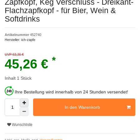
Zapfkopf, Keg Verschluss - Dreikant-
Flachzapfkopf - für Bier, Wein &
Softdrinks
Artikelnummer
452740
Hersteller:
ich-zapfe
UVP 63,36 €
*
45,26 €
Inhalt
1
Stück
Ihre Bestellung wird innerhalb von 24 Stunden versendet!
In den Warenkorb
Wunschliste