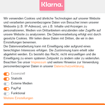
Wir verwenden Cookies und ähnliche Technologien auf unserer Website
und verarbeiten personenbezogene Daten von Besucher:innen unserer
Webseite (z.B. IP-Adresse), um z.B. Inhalte und Anzeigen zu
personalisieren, Medien von Drittanbietern einzubinden oder Zugriffe auf
unsere Website zu analysieren. Die Datenverarbeitung erfolgt erst durch
gesetzte Cookies. Wir teilen diese Daten mit Dritten, die wir in den
Einstellungen benennen.
Die Datenverarbeitung kann mit Einwilligung oder aufgrund eines
© Copyright 2026 | Alle Rechte vorbehalten. - Alle Rechte
berechtigten Interesses erfolgen. Die Zustimmung kann erteilt oder
vorbehalten. Preisangaben inkl. gesetzl. 19% MwSt. |
abgelehnt werden. Es besteht das Recht, nicht einzuwilligen und die
Einwilligung zu einem späteren Zeitpunkt zu ändern oder zu widerrufen.
Grundpreise siehe Artikeldetail | *Gilt für Lieferungen nach
Beachten Sie unser
Impressum
und weitere Hinweise zur Verwendung
Deutschland!
personenbezogener Daten in unserer
Daten­schutz­erklärung
.
Essenziell
Kontakt
Vertrag widerrufen
Statistik
Externe Medien
PayPal
Funktional
Weitere Einstellungen