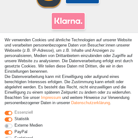
Wir verwenden Cookies und ähnliche Technologien auf unserer Website
und verarbeiten personenbezogene Daten von Besucher:innen unserer
Webseite (z.B. IP-Adresse), um z.B. Inhalte und Anzeigen zu
personalisieren, Medien von Drittanbietern einzubinden oder Zugriffe auf
unsere Website zu analysieren. Die Datenverarbeitung erfolgt erst durch
gesetzte Cookies. Wir teilen diese Daten mit Dritten, die wir in den
Einstellungen benennen.
Die Datenverarbeitung kann mit Einwilligung oder aufgrund eines
© Copyright 2026 | Alle Rechte vorbehalten. - Alle Rechte
berechtigten Interesses erfolgen. Die Zustimmung kann erteilt oder
vorbehalten. Preisangaben inkl. gesetzl. 19% MwSt. |
abgelehnt werden. Es besteht das Recht, nicht einzuwilligen und die
Grundpreise siehe Artikeldetail | *Gilt für Lieferungen nach
Einwilligung zu einem späteren Zeitpunkt zu ändern oder zu widerrufen.
Deutschland!
Beachten Sie unser
Impressum
und weitere Hinweise zur Verwendung
personenbezogener Daten in unserer
Daten­schutz­erklärung
.
Essenziell
Kontakt
Vertrag widerrufen
Statistik
Externe Medien
PayPal