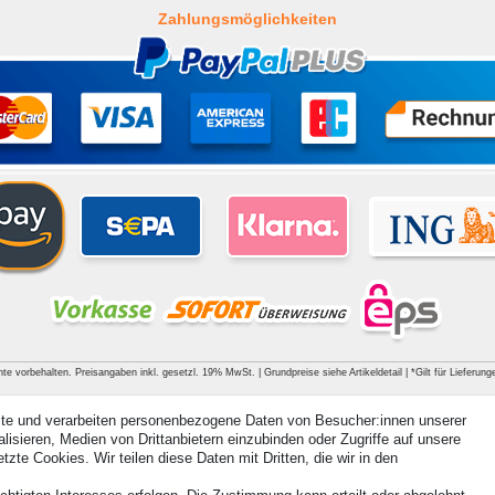
Zahlungsmöglichkeiten
hte vorbehalten. Preisangaben inkl. gesetzl. 19% MwSt. | Grundpreise siehe Artikeldetail | *Gilt für Lieferu
ite und verarbeiten personenbezogene Daten von Besucher:innen unserer
isieren, Medien von Drittanbietern einzubinden oder Zugriffe auf unsere
zte Cookies. Wir teilen diese Daten mit Dritten, die wir in den