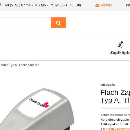
+49 (5151) 87798 - 10 / Mo - Fr: 09:00 - 18:00 Uhr
Kontakt
In
Zapfköpf
-Matic Typ A, Thekenanstich
Ich-zapfe
Flach Za
Typ A, T
Artikelnummer
NEW
Hersteller:
ich-zapfe
Artikelpaket Inhalt:
1 x
Flach Zapfkopf,