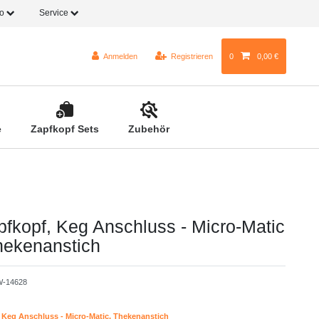
fo
Service
Anmelden
Registrieren
0
0,00 €
e
Zapfkopf Sets
Zubehör
pfkopf, Keg Anschluss - Micro-Matic
hekenanstich
-14628
 Keg Anschluss - Micro-Matic, Thekenanstich